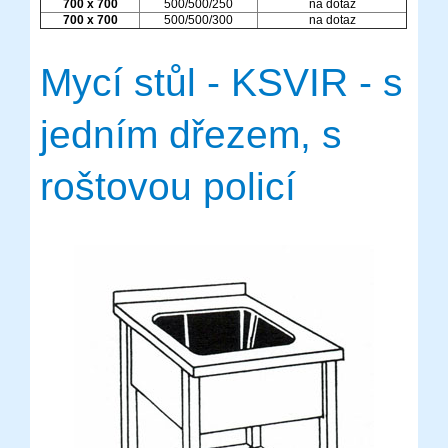
700 x 700
500/500/250
na dotaz
700 x 700
500/500/300
na dotaz
Mycí stůl - KSVIR - s
jedním dřezem, s
roštovou policí