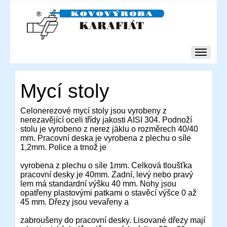
Mycí stoly
Celonerezové mycí stoly jsou vyrobeny z
nerezavějící oceli třídy jakosti AISI 304. Podnoží
stolu je vyrobeno z nerez jäklu o rozměrech 40/40
mm. Pracovní deska je vyrobena z plechu o síle
1,2mm. Police a trnož je
vyrobena z plechu o síle 1mm. Celková tloušťka
pracovní desky je 40mm. Zadní, levý nebo pravý
lem má standardní výšku 40 mm. Nohy jsou
opatřeny plastovými patkami o stavěcí výšce 0 až
45 mm. Dřezy jsou vevařeny a
zabroušeny do pracovní desky. Lisované dřezy mají