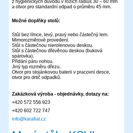
z hygienických důvodů v rozích rádius 30 – 60 mm
a otvor pro standardní odpad o průměru 45 mm.
Možné doplňky stolů:
Stůl bez límce, levý, pravý nebo částečný lem.
Mimorozměrové provedení.
Stůl s částečnou nierolenovou deskou.
Stůl s částečnou dřevěnou deskou (buková
spárovka).
Přidání páru nohou.
Jiný typ rozměru dřezu.
Otvor pro stojánkovou baterii v pracovní desce,
otvor pro drtič odpadků.
Zakázková výroba - objednávky, dotazy na:
+420 572 556 923
+420 602 722 747
info@karafiat.cz