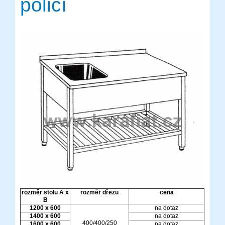
policí
rozměr stolu A x
rozměr dřezu
cena
B
1200 x 600
na dotaz
1400 x 600
na dotaz
400/400/250
1600 x 600
na dotaz