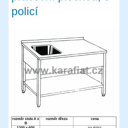
policí
rozměr stolu A x
rozměr dřezu
cena
B
1200 x 600
na dotaz