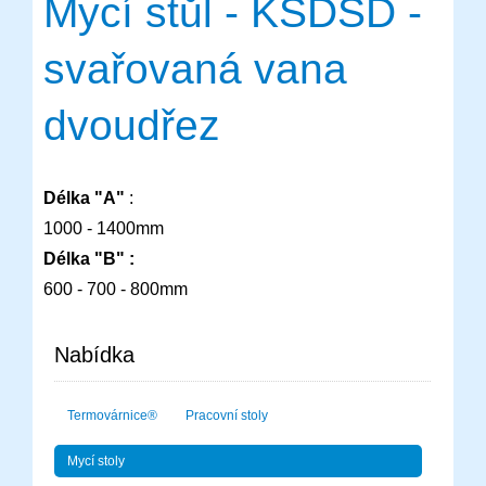
Mycí stůl - KSDSD -
svařovaná vana
dvoudřez
Délka "A"
:
1000 - 1400mm
Délka "B" :
600 - 700 - 800mm
Nabídka
Termovárnice®
Pracovní stoly
Mycí stoly