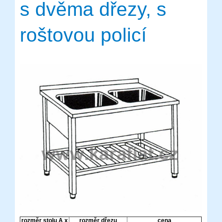
s dvěma dřezy, s
roštovou policí
rozměr stolu A x
rozměr dřezu
cena