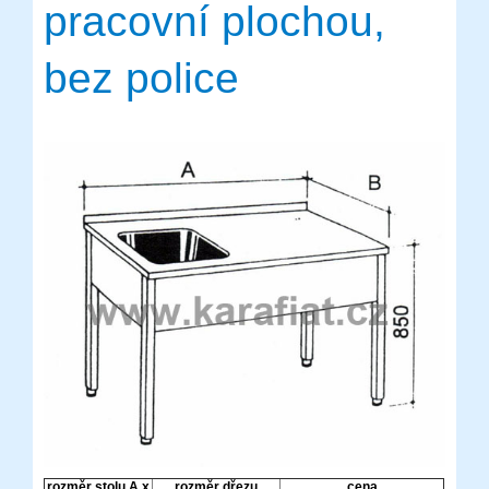
pracovní plochou,
bez police
rozměr stolu A x
rozměr dřezu
cena